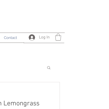
Log In
Contact
n Lemongrass