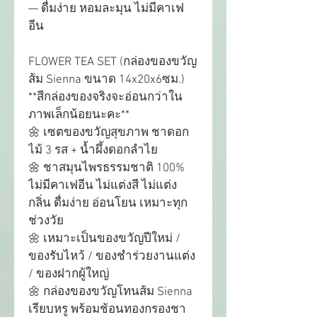
— ดื่มง่าย หอมละมุน ไม่มีคาเฟ
อีน
FLOWER TEA SET (กล่องของขวัญ
ส้ม Sienna ขนาด 14x20x6ซม.)
**สีกล่องของจริงจะอ่อนกว่าใน
ภาพเล็กน้อยนะคะ**
🌼 เซตของขวัญสุขภาพ ชาดอก
ไม้ 3 รส + น้ำผึ้งดอกลำไย
🌼 ชาสมุนไพรธรรมชาติ 100% 
ไม่มีคาเฟอีน ไม่แต่งสี ไม่แต่ง
กลิ่น ดื่มง่าย อ่อนโยน เหมาะทุก
ช่วงวัย
🌼 เหมาะเป็นของขวัญปีใหม่ / 
ของรับไหว้ / ของชำร่วยงานแต่ง 
/ ของฝากผู้ใหญ่
🌼 กล่องของขวัญโทนส้ม Sienna 
เรียบหรู พร้อมช้อนทองกรองชา