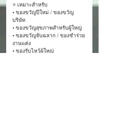
⭐ เหมาะสำหรับ
• ของขวัญปีใหม่ / ของขวัญ
บริษัท
• ของขวัญสุขภาพสำหรับผู้ใหญ่
• ของขวัญจับฉลาก / ของชำร่วย
งานแต่ง
• ของรับไหว้ผู้ใหญ่
• ของขวัญสายสุขภาพ / ชอบดื่ม
ชา
🌹ประโยชน์ของชาดอกไม้ / ชา
สมุนไพร
• ช่วยผ่อนคลายความเหนื่อยล้า
• ช่วยให้นอนหลับง่ายขึ้น
• ลดความกังวล
• ไม่มีคาเฟอีน ดื่มได้ก่อนนอน
⭐ วิธีชง